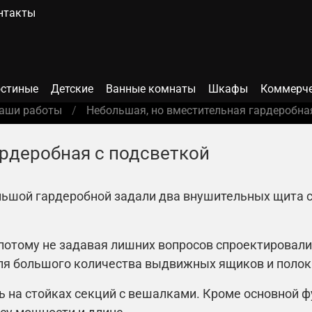
нтакты
остиные
Детские
Ванные комнаты
Шкафы
Коммерче
аши работы
Небольшая, но вместительная гардеробна
ардеробная с подсветкой
льшой гардеробной задали два внушительных щита с
 потому не задавая лишних вопросов спроектировали
 для большого количества выдвижных ящиков и полок
 на стойках секций с вешалками. Кроме основной ф