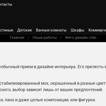
нтакты
остиные
Детские
Ванные комнаты
Шкафы
Коммерче
Главная
Наши работы
Фито дизайн стен
еобычный прием в дизайне интерьера. Его прелесть в
 стабилизированный мох, окрашенный в разные цвета
асного, выбор зависит лишь от ваших предпочтений.
и, пано и даже целые композиции, или фигурки.