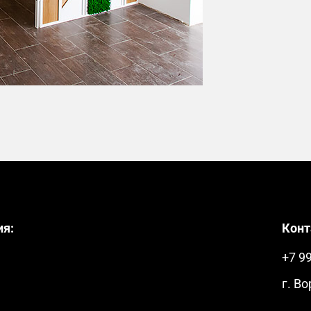
ия:
Конт
+7 9
г. В